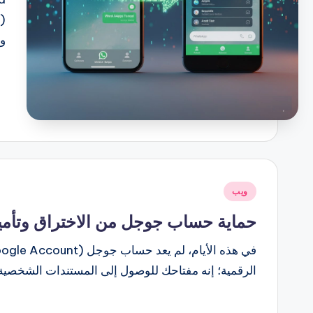
و
نُشر
ويب
في
حماية حساب جوجل من الاختراق وتأمي
الرقمية؛ إنه مفتاحك للوصول إلى المستندات الشخصية على Drive، والذكريات على 