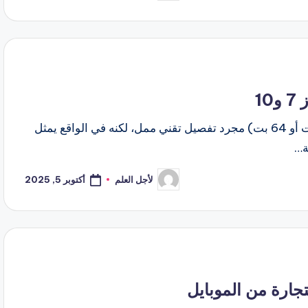
النشر
بواسطة
قد يبدو تحديد نوع أو إصدار نظام التشغيل لديك (32 بت أو 64 بت) مجرد تفصيل تقني ممل، لكنه في الواقع يمثل
ة…
أكتوبر 5, 2025
لأجل العلم
تمّ
النشر
بواسطة
ارة من الموبايل