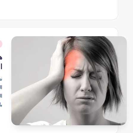
نُ
ف
ه
ا
نع
ا
ال
ب