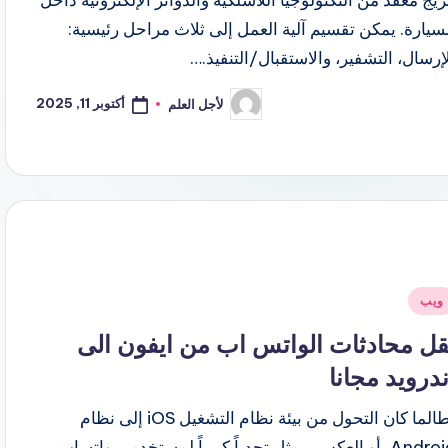
يج معقد من التكنولوجيا اللاسلكية والدوائر الإلكترونية داخل
سيارة. يمكن تقسيم آلية العمل إلى ثلاث مراحل رئيسية:
إرسال، التشفير، والاستقبال/التنفيذ.…
أكتوبر 11, 2025
لأجل العلم
تمّ
النشر
بواسطة
شر
ويب
ي
قل محادثات الواتس اب من ايفون الى
ندرويد مجانا
لطالما كان التحول من بيئة نظام التشغيل iOS إلى نظام
Android، أو العكس، يمثل تحدياً كبيراً لمستخدمي واتساب