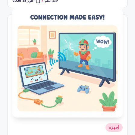
لأجل العلم
أكتوبر 18, 2025
تمّ
النشر
بواسطة
نُشر
أجهزة
في