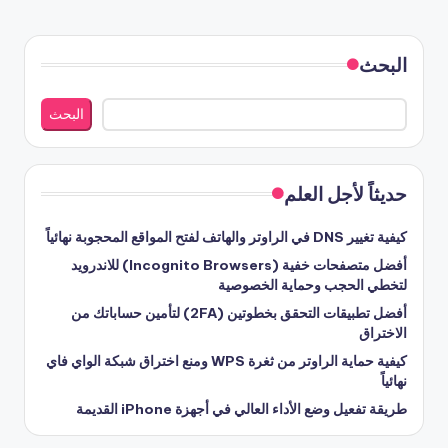
التالية
صفحات
المقالات
البحث
البحث
حديثاً لأجل العلم
كيفية تغيير DNS في الراوتر والهاتف لفتح المواقع المحجوبة نهائياً
أفضل متصفحات خفية (Incognito Browsers) للاندرويد
لتخطي الحجب وحماية الخصوصية
أفضل تطبيقات التحقق بخطوتين (2FA) لتأمين حساباتك من
الاختراق
كيفية حماية الراوتر من ثغرة WPS ومنع اختراق شبكة الواي فاي
نهائياً
طريقة تفعيل وضع الأداء العالي في أجهزة iPhone القديمة