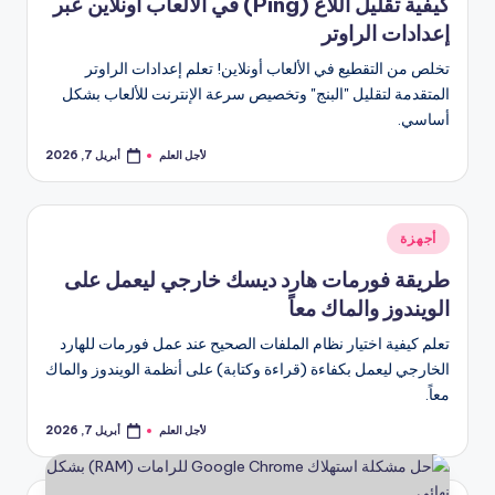
كيفية تقليل اللاغ (Ping) في الألعاب أونلاين عبر
إعدادات الراوتر
تخلص من التقطيع في الألعاب أونلاين! تعلم إعدادات الراوتر
المتقدمة لتقليل "البنج" وتخصيص سرعة الإنترنت للألعاب بشكل
أساسي.
لأجل العلم
أبريل 7, 2026
تمّ
النشر
بواسطة
نُشر
أجهزة
في
طريقة فورمات هارد ديسك خارجي ليعمل على
الويندوز والماك معاً
تعلم كيفية اختيار نظام الملفات الصحيح عند عمل فورمات للهارد
الخارجي ليعمل بكفاءة (قراءة وكتابة) على أنظمة الويندوز والماك
معاً.
لأجل العلم
أبريل 7, 2026
تمّ
النشر
بواسطة