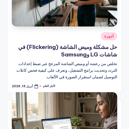
نُشر
أجهزة
في
حل مشكلة وميض الشاشة (Flickering) في
شاشات LG وSamsung
تخلص من رعشة أو وميض الشاشة المزعج عبر ضبط إعدادات
التردد وتحديث برامج التشغيل، وتعرف على كيفية فحص كابلات
التوصيل لضمان استقرار الصورة في الألعاب.
لأجل العلم
أبريل 16, 2026
تمّ
النشر
بواسطة