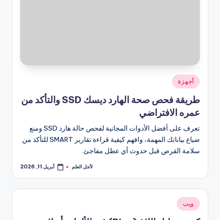
نُشر
أجهزة
في
طريقة فحص صحة الهارد ديسك SSD والتأكد من
عمره الافتراضي
تعرف على أفضل الأدوات المجانية لفحص حالة هارد SSD ومنع
ضياع بياناتك المهمة، وافهم كيفية قراءة تقارير SMART للتأكد من
سلامة القرص قبل حدوث أي عطل مفاجئ.
لأجل العلم
أبريل 11, 2026
تمّ
النشر
بواسطة
نُشر
ويب
في