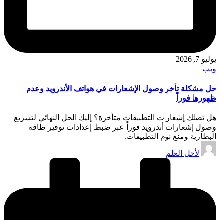
يوليو 7, 2026
نُشر
ويب
في
حل مشكلة تأخر وصول الإشعارات في هواتف الأندرويد وعدم
ظهورها فوراً
هل تصلك إشعارات التطبيقات متأخرة؟ إليك الحل النهائي لتسريع
وصول إشعارات أندرويد فوراً عبر ضبط إعدادات توفير طاقة
البطارية ومنع نوم التطبيقات.
تمّ
لأجل العلم
النشر
بواسطة