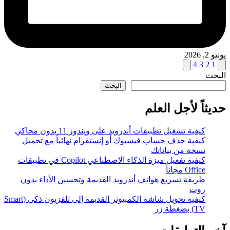
يونيو 2, 2026
تعدد
الصفحة
الصفحة
4
3
2
1
السابقة
التالية
البحث
صفحات
البحث
المقالات
حديثاً لأجل العلم
كيفية تشغيل تطبيقات أندرويد على ويندوز 11 بدون محاكي
كيفية حذف حساب فيسبوك أو إنستقرام نهائياً مع تحميل
نسخة من بياناتك
كيفية تفعيل ميزة الذكاء الاصطناعي Copilot في تطبيقات
Office مجاناً
طريقة تسريع هواتف أندرويد القديمة وتحسين الأداء بدون
روت
كيفية تحويل شاشة الكمبيوتر القديمة إلى تلفزيون ذكي (Smart
TV) بضغطة زر