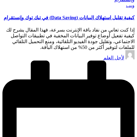
نُشر
ويب
في
كيفية تقليل استهلاك البيانات (Data Saving) في تيك توك وإنستقرام
إذا كنت تعاني من نفاد باقة الإنترنت بسرعة، فهذا المقال يشرح لك
كيفية تفعيل أوضاع توفير البيانات المخفية في تطبيقات التواصل
الاجتماعي، وتقليل جودة الفيديو التلقائية، ومنع التحميل التلقائي
للملفات لتوفير أكثر من 50% من استهلاك الباقة.
تمّ
لأجل العلم
النشر
بواسطة