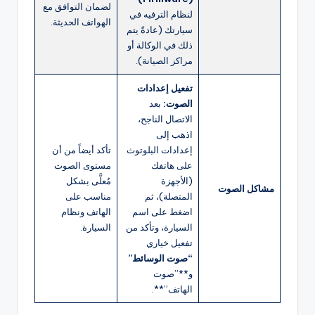
لضمان التوافق مع
لنظام الترفيه في
الهواتف الحديثة.
سيارتك (عادةً يتم
ذلك في الوكالة أو
مراكز الصيانة).
تفعيل إعدادات
الصوت:
بعد
الاتصال الناجح،
اذهب إلى
إعدادات البلوتوث
تأكد أيضاً من أن
على هاتفك
مستوى الصوت
(الأجهزة
مُعلَّى بشكل
مشاكل الصوت
المتصلة)، ثم
مناسب على
اضغط على اسم
الهاتف ونظام
السيارة، وتأكد من
السيارة.
تفعيل خياري
“صوت الوسائط”
و**”صوت
الهاتف”**.