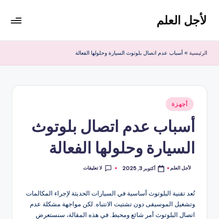
لأجل العلم
لتجاوز
لى
لأجل
لمحتوى
العلم
الرئيسية
»
أسباب عدم اتصال بلوتوث السيارة وحلولها الفعالة
موقع
يهتم
بأخبار
التقنية
نُشر
في
أجهزة
في
العالم
أسباب عدم اتصال بلوتوث
السيارة وحلولها الفعالة
لا تعليقات
لأجل العلم
أكتوبر 3, 2025
تمّ
النشر
بواسطة
تُعد تقنية البلوتوث أساسية في السيارات الحديثة لإجراء المكالمات
وتشغيل الموسيقى دون تشتيت الانتباه. لكن مواجهة مشكلة عدم
اتصال البلوتوث أمر شائع ومحبط. في هذه المقالة، سنستعرض