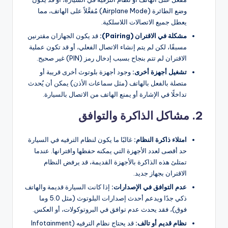
وضع الطائرة (Airplane Mode) مُفعَّلاً على الهاتف، مما
يعطل جميع الاتصالات اللاسلكية.
مشكلة في الاقتران (Pairing):
قد يكون الجهازان مقترنين
مسبقًا، لكن لم يتم إنشاء الاتصال الفعلي، أو قد تكون عملية
الاقتران لم تتم بنجاح بسبب إدخال رمز (PIN) غير صحيح.
تشغيل أجهزة أخرى:
وجود أجهزة بلوتوث أخرى قريبة أو
متصلة بالفعل بالهاتف (مثل سماعات الأذن) يمكن أن يُحدث
تداخلًا في الإشارة أو يمنع الهاتف من الاتصال بالسيارة.
2. مشاكل الذاكرة والتوافق
امتلاء ذاكرة النظام:
غالبًا ما يكون لنظام الترفيه في السيارة
حد أقصى لعدد الأجهزة التي يمكنه حفظها واقترانها. عندما
تمتلئ هذه الذاكرة بالأجهزة القديمة، قد يرفض النظام
الاقتران بجهاز جديد.
عدم التوافق في الإصدارات:
إذا كانت السيارة قديمة والهاتف
ذكي جدًا ويدعم أحدث إصدارات البلوتوث (مثل 5.0 وما
فوق)، فقد يحدث عدم توافق في البروتوكولات، أو العكس.
نظام قديم أو تالف:
قد يحتاج نظام الترفيه (Infotainment