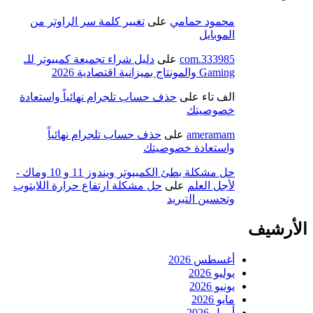
محمود حمامي
على
تغيير كلمة سر الراوتر من
الموبايل
333985.com
على
دليل شراء تجميعة كمبيوتر للـ
Gaming والمونتاج بميزانية اقتصادية 2026
الف تاء
على
حذف حساب تلجرام نهائياً واستعادة
خصوصيتك
ameramam
على
حذف حساب تلجرام نهائياً
واستعادة خصوصيتك
حل مشكلة بطئ الكمبيوتر ويندوز 11 و 10 وماك -
لأجل العلم
على
حل مشكلة ارتفاع حرارة اللابتوب
وتحسين التبريد
الأرشيف
أغسطس 2026
يوليو 2026
يونيو 2026
مايو 2026
أبريل 2026