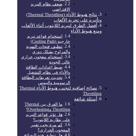
ضعف نظام التبريد
الافتراضي
نتائج هبوط الأداء (Thermal Throttling)
وتأثيره على تجربة الألعاب
أفضل الطرق لتبريد اللابتوب أثناء الألعاب
ومنع هبوط الأداء
استخدام قواعد تبريد
خارجية (Cooling Pads)
تنظيف فتحات التهوية
والمراوح بشكل دوري
استخدام معجون حراري
عالي الجودة
ضبط إعدادات الطاقة
والأداء في نظام التشغيل
تحديث تعريفات البطاقة
الرسومية والبيوس
نصائح إضافية لتجنب هبوط الأداء Thermal
Throttling
أسئلة شائعة
ما الفرق بين Thermal
Throttling وOverheating؟
هل تؤثر قواعد التبريد
على بطارية اللابتوب؟
كم مرة يجب تغيير
المعجون الحراري؟
هل تنطبق هذه النصائح