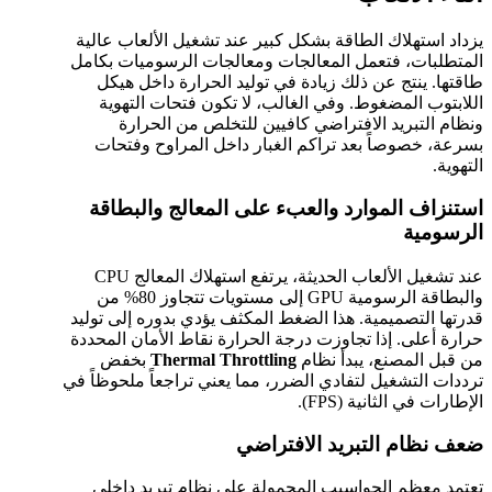
يزداد استهلاك الطاقة بشكل كبير عند تشغيل الألعاب عالية
المتطلبات، فتعمل المعالجات ومعالجات الرسوميات بكامل
طاقتها. ينتج عن ذلك زيادة في توليد الحرارة داخل هيكل
اللابتوب المضغوط. وفي الغالب، لا تكون فتحات التهوية
ونظام التبريد الافتراضي كافيين للتخلص من الحرارة
بسرعة، خصوصاً بعد تراكم الغبار داخل المراوح وفتحات
التهوية.
استنزاف الموارد والعبء على المعالج والبطاقة
الرسومية
عند تشغيل الألعاب الحديثة، يرتفع استهلاك المعالج CPU
والبطاقة الرسومية GPU إلى مستويات تتجاوز 80% من
قدرتها التصميمية. هذا الضغط المكثف يؤدي بدوره إلى توليد
حرارة أعلى. إذا تجاوزت درجة الحرارة نقاط الأمان المحددة
من قبل المصنع، يبدأ نظام
Thermal Throttling
بخفض
ترددات التشغيل لتفادي الضرر، مما يعني تراجعاً ملحوظاً في
الإطارات في الثانية (FPS).
ضعف نظام التبريد الافتراضي
تعتمد معظم الحواسيب المحمولة على نظام تبريد داخلي