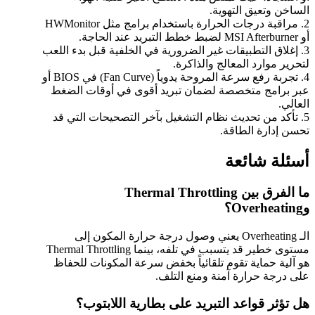
الساخن وتعيق التهوية.
2. مراقبة درجات الحرارة باستخدام برامج مثل HWMonitor
أو MSI Afterburner لضبط خطط التبريد عند الحاجة.
3. إغلاق التطبيقات غير الضرورية في الخلفية قبل بدء اللعب
لتحرير موارد المعالج والذاكرة.
4. تجربة رفع سرعة المروحة يدوياً (Fan Curve) في BIOS أو
عبر برامج متخصصة لضمان تبريد أقوى في أوقات الضغط
العالي.
5. تأكد من تحديث نظام التشغيل بآخر التصحيحات التي قد
تحسن إدارة الطاقة.
أسئلة شائعة
ما الفرق بين Thermal Throttling
وOverheating؟
الـ Overheating يعني وصول درجة حرارة المكون إلى
مستوى خطير قد يتسبب في تلفه، بينما Thermal Throttling
هو آلية حماية تقوم تلقائياً بخفض سرعة المكونات للحفاظ
على درجة حرارة آمنة ومنع التلف.
هل تؤثر قواعد التبريد على بطارية اللابتوب؟