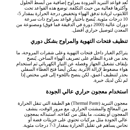
تُعد قواعد التبريد المزودة بمراوح إضافية من أبسط الحلول
وأكثرها فعالية من حيث التكلفة. توضع هذه القواعد تحت
اللابتوب لزيادة تدفق الهواء وتخفيض درجة الحرارة بمقدار 5-
10 درجات مئوية. يُنصح باختيار قواعد بمراوح ذات سرعة
دوران عالية (2000 دورة في الدقيقة فما فوق) ومصنوعة من
المعدن لتوصيل حراري أفضل.
تنظيف فتحات التهوية والمراوح بشكل دوري
يتراكم الغبار داخل فتحات التهوية وعلى شفرات المروحة، ما
يحد من قدرة النظام على تصريف الهواء الساخن. يُنصح
بإيقاف تشغيل الجهاز وفصله عن التيار الكهربائي ثم استخدام
هواء مضغوط لإزالة الأتربة. يمكن أيضاً فتح الغطاء السفلي
بحذر لتنظيف أعمق، لكن ينصح باللجوء إلى فني مختص إذا
لم تكن لديك خبرة.
استخدام معجون حراري عالي الجودة
معجون التبريد (Thermal Paste) هو الطبقة التي تنقل الحرارة
من المعالج والمشتت الحراري. مع مرور الوقت، ينشف
المعجون أو يتفتت، ما يقلل من كفاءته. استبداله بمعجون
عالي الجودة مثل مركبات تحتوي على جزيئات فضة أو
نحاس يساهم في تقليل الحرارة بمقدار 3-7 درجات مئوية.