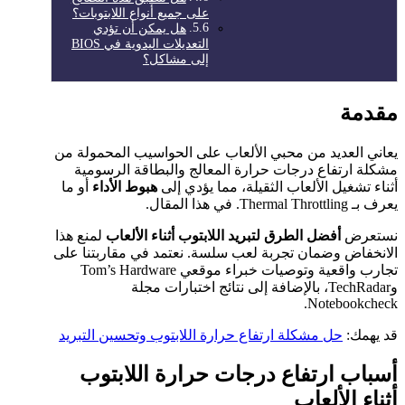
على جميع أنواع اللابتوبات؟
هل يمكن أن تؤدي
التعديلات اليدوية في BIOS
إلى مشاكل؟
مقدمة
يعاني العديد من محبي الألعاب على الحواسيب المحمولة من
مشكلة ارتفاع درجات حرارة المعالج والبطاقة الرسومية
أثناء تشغيل الألعاب الثقيلة، مما يؤدي إلى
هبوط الأداء
أو ما
يعرف بـ Thermal Throttling. في هذا المقال.
نستعرض
أفضل الطرق لتبريد اللابتوب أثناء الألعاب
لمنع هذا
الانخفاض وضمان تجربة لعب سلسة. نعتمد في مقاربتنا على
تجارب واقعية وتوصيات خبراء موقعي Tom’s Hardware
وTechRadar، بالإضافة إلى نتائج اختبارات مجلة
Notebookcheck.
قد يهمك:
حل مشكلة ارتفاع حرارة اللابتوب وتحسين التبريد
أسباب ارتفاع درجات حرارة اللابتوب
أثناء الألعاب