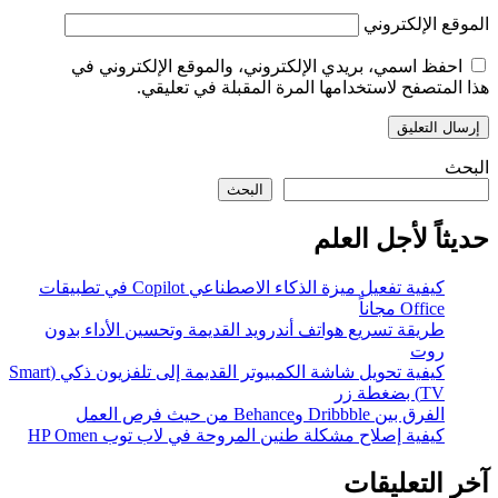
الموقع الإلكتروني
احفظ اسمي، بريدي الإلكتروني، والموقع الإلكتروني في
هذا المتصفح لاستخدامها المرة المقبلة في تعليقي.
البحث
البحث
حديثاً لأجل العلم
كيفية تفعيل ميزة الذكاء الاصطناعي Copilot في تطبيقات
Office مجاناً
طريقة تسريع هواتف أندرويد القديمة وتحسين الأداء بدون
روت
كيفية تحويل شاشة الكمبيوتر القديمة إلى تلفزيون ذكي (Smart
TV) بضغطة زر
الفرق بين Dribbble وBehance من حيث فرص العمل
كيفية إصلاح مشكلة طنين المروحة في لاب توب HP Omen
آخر التعليقات