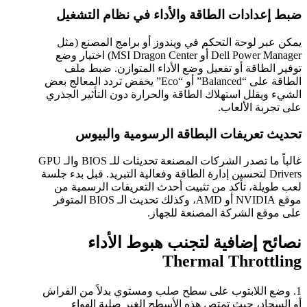
ضبط إعدادات الطاقة والأداء في نظام التشغيل
يمكن عبر لوحة التحكم في ويندوز أو برامج المصنع (مثل
Dell Power Manager أو MSI Dragon Center) اختيار وضع
توفير الطاقة أو تفعيل وضع الأداء المتوازن. ضبط ملف
الطاقة على “Balanced” أو “Eco” يخفض تردد المعالج بعض
الشيء ويقلل استهلاك الطاقة والحرارة دون التأثير الجذري
على تجربة الألعاب.
تحديث تعريفات البطاقة الرسومية والبيوس
غالباً ما تصدر الشركات المصنعة تحديثات للـ BIOS والـ GPU
Drivers لتحسين إدارة الطاقة وفعالية التبريد. قبل بدء جلسة
لعب طويلة، تأكد من تثبيت أحدث التعريفات الرسمية من
موقع NVIDIA أو AMD، وكذلك تحديث الـ BIOS المتوفر
على موقع الشركة المصنعة للجهاز.
نصائح إضافية لتجنب هبوط الأداء
Thermal Throttling
1. وضع اللابتوب على سطح صلب ومستوي بدلاً من الفراش
أو السجاد، حيث تمتص هذه الأسطح الغير صلبة الهواء