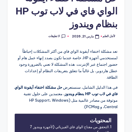
الواي فاي في لاب توب HP
بنظام ويندوز
لا تعليقات
لأجل العلم
مارس 21, 2026
تمّ
النشر
بواسطة
تعد مشكلة اختفاء أيقونة الواي فاي من أكثر المشكلات إحباطاً
لمستخدمي أجهزة HP، خاصة عندما تكون بصدد إنهاء عمل هام أو
حضور اجتماع عبر الإنترنت. هذه المشكلة لا تعني بالضرورة وجود
عطل هاردوير، بل غالباً ما تتعلق بتعريفات النظام أو إعدادات
الطاقة.
في هذا الدليل الشامل، سنستعرض
حل مشكلة اختفاء أيقونة الواي
فاي في لاب توب HP بنظام ويندوز
، معتمدين على حلول تقنية
موثوقة من مصادر عالمية مثل (HP Support، Windows
Central، و PCMag).
المحتويات
التحقق من مفتاح الواي فاي الفيزيائي (لأجهزة ويندوز 7