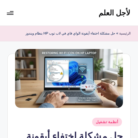
لأجل العلم
لتجاوز
لى
لأجل
لمحتوى
العلم
الرئيسية
»
حل مشكلة اختفاء أيقونة الواي فاي في لاب توب HP بنظام ويندوز
موقع
يهتم
بأخبار
التقنية
في
العالم
نُشر
أنظمة تشغيل
في
حل مشكلة اختفاء أيقونة