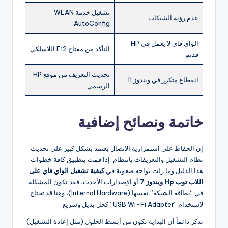
تشغيل خدمة WLAN
عدم رؤية الشبكات
AutoConfig
الواي فاي لا يعمل في HP
التأكد من مفتاح F12 اللاسلكي
قديم
تحديث التعريف من موقع HP
انقطاع متكرر في ويندوز 11
الرسمي
خاتمة ونصائح إضافية
إن الحفاظ على استمرارية الاتصال يعتمد بشكل كبير على تحديث
نظام التشغيل والتعريفات بانتظام. إذا قمت بتطبيق كافة خطوات
هذا الدليل وما زلت تواجه صعوبة في
كيفية تشغيل الواي فاي على
اللاب توب Hp ويندوز 7
أو الإصدارات الأحدث، فقد تكون المشكلة
في “بطاقة الشبكة” نفسها (Internal Hardware)، وهنا قد تحتاج
لاستخدام “USB Wi-Fi Adapter” كحل بديل وسريع.
تذكر دائماً أن البداية تكون من أبسط الحلول (مثل إعادة التشغيل)