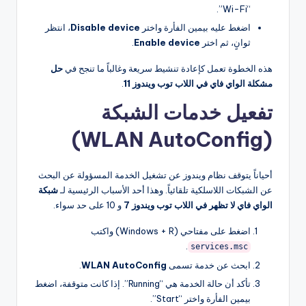
“Wi-Fi”.
اضغط عليه بيمين الفأرة واختر
Disable device
، انتظر
ثوانٍ، ثم اختر
Enable device
.
هذه الخطوة تعمل كإعادة تنشيط سريعة وغالباً ما تنجح في
حل
مشكلة الواي فاي في اللاب توب ويندوز 11
.
تفعيل خدمات الشبكة
(WLAN AutoConfig)
أحياناً يتوقف نظام ويندوز عن تشغيل الخدمة المسؤولة عن البحث
عن الشبكات اللاسلكية تلقائياً. وهذا أحد الأسباب الرئيسية لـ
شبكة
الواي فاي لا تظهر في اللاب توب ويندوز 7
و 10 على حد سواء.
اضغط على مفتاحي (Windows + R) واكتب
.
services.msc
ابحث عن خدمة تسمى
WLAN AutoConfig
.
تأكد أن حالة الخدمة هي “Running”. إذا كانت متوقفة، اضغط
بيمين الفأرة واختر “Start”.