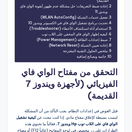
القديمة)
إعادة ضبط التعريفات: حل مشكلة عدم ظهور أيقونة الواي فاي
ويندوز 11
تفعيل خدمات الشبكة (WLAN AutoConfig)
تحديث برنامج تشغيل الواي فاي في الكمبيوتر ويندوز 10
استخدام أداة استكشاف الأخطاء (Troubleshooter)
كيفية إظهار الواي فاي المخفي على اللاب توب
ضبط إعدادات الطاقة (Power Management)
إعادة تعيين الشبكة (Network Reset)
ملخص الحلول التقنية المقترحة
خاتمة ونصائح إضافية
التحقق من مفتاح الواي فاي
الفيزيائي (لأجهزة ويندوز 7
القديمة)
قبل الغوص في إعدادات النظام، يجب التأكد من أن المشكلة
ليست بسيطة كإغلاق مفتاح مادي. إذا كنت تبحث عن
كيفية تشغيل
الواي فاي على اللاب توب Hp ويندوز 7
، فغالباً ما تحتوي هذه
الطرازات على زر مخصص في لوحة المفاتيح (غالباً F12) أو مفتاح