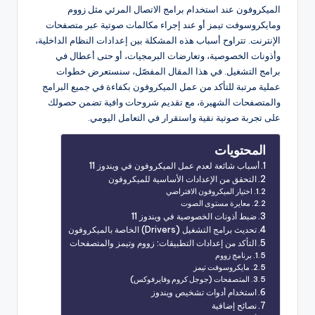
الميكروفون عند استخدام برامج الاتصال المرئي مثل زووم
ومايكروسوفت تيمز أو عند إجراء مكالمات صوتية عبر متصفحات
الإنترنت. تتراوح أسباب هذه المشكلة بين إعدادات النظام الداخلية،
وأذونات الخصوصية، وتعارضات البرمجيات، أو حتى أعطال في
برامج التشغيل. في هذا المقال المفصّل، سنستعرض خطوات
عملية مرتبة للتأكد من عمل الميكروفون بكفاءة في جميع البرامج
والمتصفحات الشهيرة، مع تقديم شروحات وافية تضمن حصولك
على تجربة صوتية نقية واستقرار في التعامل اليومي.
المحتويات
أسباب شائعة لعدم عمل الميكروفون في ويندوز 11
التحقق من الإعدادات الأساسية للميكروفون
اختيار الميكروفون الافتراضي
معايرة مستوى الصوت
ضبط أذونات الخصوصية في ويندوز 11
تحديث برامج التشغيل (Drivers) الخاصة بالميكروفون
التأكد من إعدادات التطبيقات: زووم وتيمز والمتصفحات
برنامج زووم
مايكروسوفت تيمز
المتصفحات (جوجل كروم وفايرفوكس)
استخدام أدوات تشخيص ويندوز
نصائح إضافية