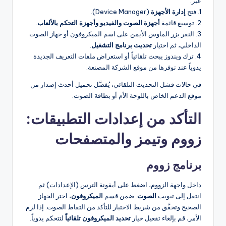
عبر:
1. فتح
إدارة الأجهزة
(Device Manager).
2. توسيع قائمة
أجهزة الصوت والفيديو وأجهزة التحكم بالألعاب
.
3. النقر بزر الماوس الأيمن على اسم الميكروفون أو جهاز الصوت
الداخلي، ثم اختيار
تحديث برنامج التشغيل
.
4. ترك ويندوز يبحث تلقائياً أو استعراض ملفات التعريف الجديدة
يدوياً عند توفرها من موقع الشركة المصنعة.
في حالات فشل التحديث التلقائي، يُفضَّل تحميل أحدث إصدار من
موقع الدعم الخاص باللوحة الأم أو بطاقة الصوت.
التأكد من إعدادات التطبيقات:
زووم وتيمز والمتصفحات
برنامج زووم
داخل واجهة الزووم، اضغط على أيقونة الترس (الإعدادات) ثم
انتقل إلى تبويب
الصوت
. ضمن قسم
الميكروفون
، اختر الجهاز
الصحيح وتحقَّق من شريط الاختبار للتأكد من التقاط الصوت. إذا لزم
الأمر، قم بإلغاء تفعيل خيار
تحديد الميكروفون تلقائياً
لتتحكم يدوياً.