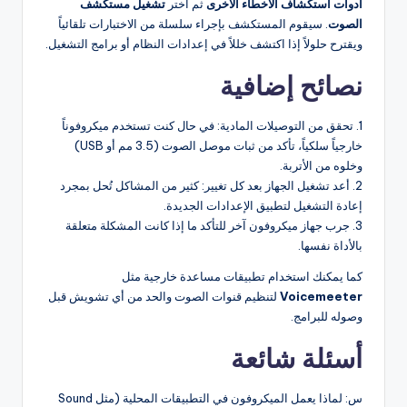
أدوات استكشاف الأخطاء الأخرى
ثم اختر
تشغيل مستكشف
الصوت
. سيقوم المستكشف بإجراء سلسلة من الاختبارات تلقائياً
ويقترح حلولاً إذا اكتشف خللاً في إعدادات النظام أو برامج التشغيل.
نصائح إضافية
1. تحقق من التوصيلات المادية: في حال كنت تستخدم ميكروفوناً
خارجياً سلكياً، تأكد من ثبات موصل الصوت (3.5 مم أو USB)
وخلوه من الأتربة.
2. أعد تشغيل الجهاز بعد كل تغيير: كثير من المشاكل تُحل بمجرد
إعادة التشغيل لتطبيق الإعدادات الجديدة.
3. جرب جهاز ميكروفون آخر للتأكد ما إذا كانت المشكلة متعلقة
بالأداة نفسها.
كما يمكنك استخدام تطبيقات مساعدة خارجية مثل
Voicemeeter
لتنظيم قنوات الصوت والحد من أي تشويش قبل
وصوله للبرامج.
أسئلة شائعة
س: لماذا يعمل الميكروفون في التطبيقات المحلية (مثل Sound