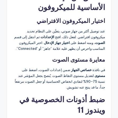
الأساسية للميكروفون
اختيار الميكروفون الافتراضي
عند توصيل أكثر من جهاز صوتي، يتعيَّن على النظام تحديد
ميكروفون افتراضي. لفعل ذلك، افتح
الإعدادات
ثم انتقل إلى قسم
الصوت
، ومنه اضغط على
اختيار جهاز الإدخال
. اختر الميكروفون
المناسب واحرص أن يظهر عليه علامة “جاهز” أو “Connected”.
معايرة مستوى الصوت
في نافذة
خصائص الجهاز
ضمن إعدادات الصوت، اضغط على
مستوى
لتعديل مستوى التقاط الصوت. يُنصح بجعل المؤشر عند
نسبة 75-90% لتفادي انخفاض الحساسية أو جعل الصوت مرتفعاً
جداً، ما قد ينتج عنه تشويش.
ضبط أذونات الخصوصية في
ويندوز 11