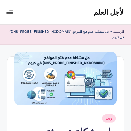
لأجل العلم
لتجاوز
لى
لأجل
لمحتوى
العلم
الرئيسية
»
حل مشكلة عدم فتح المواقع (DNS_PROBE_FINISHED_NXDOMAIN)
موقع
في كروم
يهتم
بأخبار
التقنية
في
العالم
نُشر
ويب
في