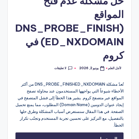
حل مشكلة عدم فتح
المواقع
(DNS_PROBE_FINISH
ED_NXDOMAIN) في
كروم
لا تعليقات
لأجل العلم
يونيو 2, 2026
تمّ
النشر
بواسطة
تُعدّ مشكلة DNS_PROBE_FINISHED_NXDOMAIN من أكثر
الأخطاء شيوعاً التي يواجهها المستخدمون عند محاولة تصفح
المواقع عبر متصفح كروم. يشير هذا الخطأ إلى فشل المتصفح في
إيجاد عنوان الدومين (Domain Name) المطلوب، مما يمنع تحميل
الصفحة. في هذا المقال سنستعرض أسباب المشكلة وطرق حلها
بالتفصيل، مع التركيز على تحسين تجربة المستخدم وتجنّب تكرار
الخطأ.