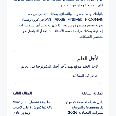
على المشكلة وحلها من المصدر.
باتباعك لهذه الخطوات والنصائح، يمكنك التخلص من خطأ
DNS_PROBE_FINISHED_NXDOMAIN في كروم وضمان
تجربة تصفح مستمرة وسريعة. إذا ظهرت لديك أي استفسارات
إضافية، يمكنك مراجعة قسم الأسئلة الشائعة أو التواصل مع
مختصي الشبكات.
لأجل العلم
لأجل العلم موقع يهتم بآخر أخبار التكنولوجيا في العالم
عرض كل المقالات
تصفّح
المقالة السابقة
المقالة التالية
دليل شراء تجميعة كمبيوتر
طريقة تشغيل نظام Mac
المقالات
للـ Gaming والمونتاج
OS (هاكنتوش) على لابتوب
بميزانية اقتصادية 2026
ويندوز عادي