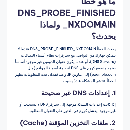
ما هو خطأ
DNS_PROBE_FINISHED
_NXDOMAIN ولماذا
يحدث؟
يحدث الخطأ DNS_PROBE_FINISHED_NXDOMAIN عندما لا
يتمكن جهازك من التواصل مع سيرفرات نظام أسماء النطاقات
(DNS Servers)، أو عندما يكون عنوان الدومين غير موجود أساساً.
يعتمد متصفح كروم على DNS لترجمة أسماء المواقع (مثل
example.com) إلى عناوين IP، وعند فقدان هذه المعلومات يظهر
الخطأ. تنتشر المشكلة عادةً بسبب:
1. إعدادات DNS غير صحيحة
إذا كانت إعدادات الشبكة موجهة إلى سيرفر DNS لا يستجيب أو
غير موجود، يفشل كروم في العثور على العنوان المطلوب.
2. ملفات التخزين المؤقتة (Cache)