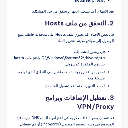
netsh int ip reset
بعد الانتهاء، أعد تشغيل الجهاز وتحقق من حل المشكلة.
2. التحقق من ملف Hosts
في بعض الأحيان قد يحتوي ملف Hosts على مدخلات خاطئة تمنع
الوصول إلى مواقع معينة. لتحرير الملف:
في ويندوز اذهب إلى
C:\Windows\System32\drivers\etc وافتح ملف hosts
ببرنامج المفكرة كمسؤول.
تحقق من عدم وجود إدخالات تُشير إلى النطاق الذي تواجه
مشكلة معه.
احفظ التغييرات ثم أعد تشغيل المتصفح.
3. تعطيل الإضافات وبرامج
VPN/Proxy
قد تتسبب بعض إضافات كروم في اعتراض طلبات DNS. جرب فتح
المتصفح في وضع التصفح المتخفي (Incognito) أو قم بتعطيل