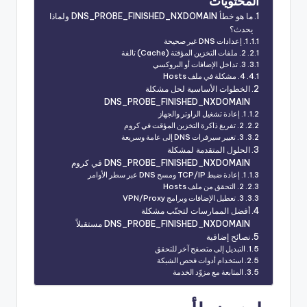
المحتويات
ما هو خطأ DNS_PROBE_FINISHED_NXDOMAIN ولماذا
يحدث؟
1. إعدادات DNS غير صحيحة
2. ملفات التخزين المؤقتة (Cache) تالفة
3. تداخل الإضافات أو البروكسي
4. مشكلة في ملف Hosts
الخطوات الأساسية لحل مشكلة
DNS_PROBE_FINISHED_NXDOMAIN
1. إعادة تشغيل الراوتر والجهاز
2. تفريغ ذاكرة التخزين المؤقت في كروم
3. تغيير سيرفرات DNS إلى عامة وسريعة
الحلول المتقدمة لمشكلة
DNS_PROBE_FINISHED_NXDOMAIN في كروم
1. إعادة ضبط TCP/IP ومسح DNS عبر سطر الأوامر
2. التحقق من ملف Hosts
3. تعطيل الإضافات وبرامج VPN/Proxy
أفضل الممارسات لتجنّب مشكلة
DNS_PROBE_FINISHED_NXDOMAIN مستقبلاً
نصائح إضافية
التبديل إلى متصفح آخر للتحقق
استخدام أدوات فحص الشبكة
المتابعة مع مزوّد الخدمة