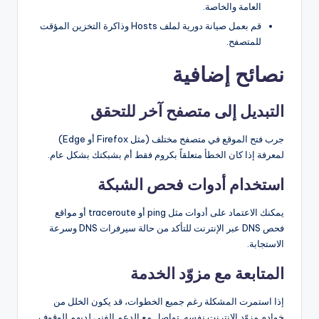
العامة والخاصة.
قم بعمل صيانة دورية لملف Hosts وذاكرة التخزين المؤقت
للمتصفح.
نصائح إضافية
التبديل إلى متصفح آخر للتحقق
جرب فتح الموقع في متصفح مختلف (مثل Firefox أو Edge)
لمعرفة إذا كان الخطأ متعلقاً بكروم فقط أم بشبكتك بشكل عام.
استخدام أدوات فحص الشبكة
يمكنك الاعتماد على أدوات مثل ping أو traceroute أو مواقع
فحص DNS عبر الإنترنت للتأكد من حالة سيرفرات DNS وسرعة
الاستجابة.
المتابعة مع مزوّد الخدمة
إذا استمرت المشكلة رغم جميع الخطوات، قد يكون الخلل من
خوادم مزوّد الإنترنت نفسه. تواصل مع الدعم الفني لديهم للوقوف