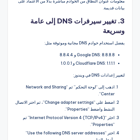
معلومات عنوان النطاق من الخوادم مباشرة بدلاً من الاعتماد على
بيانات قديمة.
3. تغيير سيرفرات DNS إلى عامة
وسريعة
يفضل استخدام خوادم DNS مجانية وموثوقة مثل:
Google DNS: 8.8.8.8 و 8.8.4.4
Cloudflare DNS: 1.1.1.1 و 1.0.0.1
لتغيير إعدادات DNS في ويندوز:
اذهب إلى “لوحة التحكم” ثم “Network and Sharing
Center”.
اضغط على “Change adapter settings”، ثم اختر الاتصال
النشط واضغط “Properties”.
اختَر “Internet Protocol Version 4 (TCP/IPv4)” ثم
“Properties”.
اختر “Use the following DNS server addresses”
وأدخل العناوين.