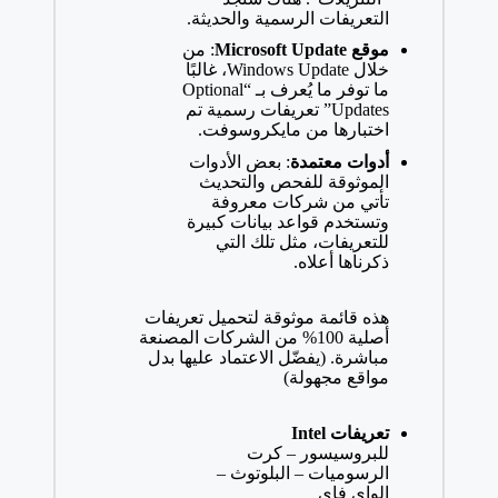
التعريفات الرسمية والحديثة.
موقع Microsoft Update
: من
خلال Windows Update، غالبًا
ما توفر ما يُعرف بـ “Optional
Updates” تعريفات رسمية تم
اختبارها من مايكروسوفت.
أدوات معتمدة
: بعض الأدوات
الموثوقة للفحص والتحديث
تأتي من شركات معروفة
وتستخدم قواعد بيانات كبيرة
للتعريفات، مثل تلك التي
ذكرناها أعلاه.
هذه قائمة موثوقة لتحميل تعريفات
أصلية 100% من الشركات المصنعة
مباشرة. (يفضّل الاعتماد عليها بدل
مواقع مجهولة)
تعريفات Intel
للبروسيسور – كرت
الرسوميات – البلوتوث –
الواي فاي