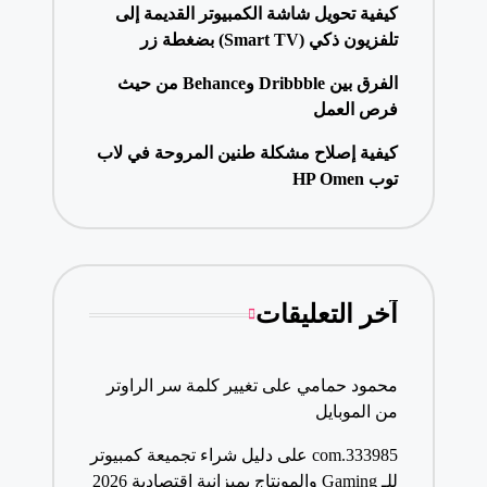
كيفية تحويل شاشة الكمبيوتر القديمة إلى
تلفزيون ذكي (Smart TV) بضغطة زر
الفرق بين Dribbble وBehance من حيث
فرص العمل
كيفية إصلاح مشكلة طنين المروحة في لاب
توب HP Omen
آخر التعليقات
محمود حمامي
على
تغيير كلمة سر الراوتر
من الموبايل
333985.com
على
دليل شراء تجميعة كمبيوتر
للـ Gaming والمونتاج بميزانية اقتصادية 2026