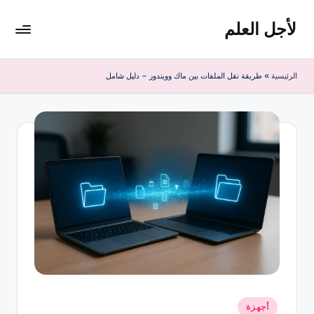
لأجل العلم
لتجاوز
لى
لأجل
لمحتوى
العلم
الرئيسية
»
طريقة نقل الملفات بين ماك وويندوز – دليل شامل
موقع
يهتم
بأخبار
التقنية
في
العالم
نُشر
أجهزة