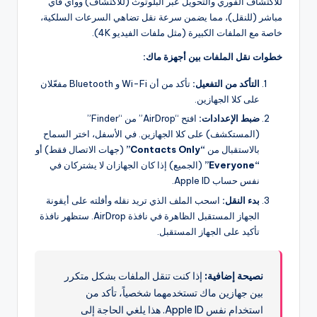
للاكتشاف الفوري والتحويل عبر البلوتوث (للاكتشاف) وواي فاي
مباشر (للنقل)، مما يضمن سرعة نقل تضاهي السرعات السلكية،
خاصة مع الملفات الكبيرة (مثل ملفات الفيديو 4K).
خطوات نقل الملفات بين أجهزة ماك:
التأكد من التفعيل:
تأكد من أن Wi-Fi و Bluetooth مفعّلان
على كلا الجهازين.
ضبط الإعدادات:
افتح “AirDrop” من “Finder”
(المستكشف) على كلا الجهازين. في الأسفل، اختر السماح
بالاستقبال من
“Contacts Only”
(جهات الاتصال فقط) أو
“Everyone”
(الجميع) إذا كان الجهازان لا يشتركان في
نفس حساب Apple ID.
بدء النقل:
اسحب الملف الذي تريد نقله وأفلته على أيقونة
الجهاز المستقبل الظاهرة في نافذة AirDrop. ستظهر نافذة
تأكيد على الجهاز المستقبل.
نصيحة إضافية:
إذا كنت تنقل الملفات بشكل متكرر
بين جهازين ماك تستخدمهما شخصياً، تأكد من
استخدام نفس Apple ID. هذا يلغي الحاجة إلى