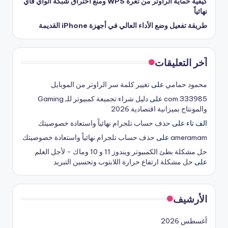
كيفية حماية الراوتر من ثغرة WPS ومنع اختراق شبكة الواي فاي
نهائياً
طريقة تفعيل وضع الأداء العالي في أجهزة iPhone القديمة
آخر التعليقات
محمود حمامي
على
تغيير كلمة سر الراوتر من الموبايل
333985.com
على
دليل شراء تجميعة كمبيوتر للـ Gaming
والمونتاج بميزانية اقتصادية 2026
الف تاء
على
حذف حساب تلجرام نهائياً واستعادة خصوصيتك
ameramam
على
حذف حساب تلجرام نهائياً واستعادة خصوصيتك
حل مشكلة بطئ الكمبيوتر ويندوز 11 و 10 وماك - لأجل العلم
على
حل مشكلة ارتفاع حرارة اللابتوب وتحسين التبريد
الأرشيف
أغسطس 2026