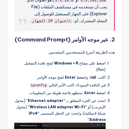
أو
) هو العنوان الذي
10.0.x.x
192.168.x.x
يجب أن تستخدمه في مستكشف الملفات (File
Explorer) على الجهاز المستقبل للوصول إلى
المجلد المشترك، أي:
.
\\عنوان IP الجهاز
2. عبر موجه الأوامر (Command Prompt)
هذه الطريقة أسرع للمستخدمين المتقدمين:
اضغط على مفتاح
Windows + R
لفتح نافذة التشغيل
(Run).
اكتب
واضغط
Enter
لفتح موجه الأوامر.
cmd
في النافذة السوداء، اكتب الأمر التالي:
ipconfig
اضغط
Enter
. ستظهر قائمة طويلة من المعلومات.
ابحث عن الجزء المتعلق بـ
“Ethernet adapter”
(محول
الإيثرنت) أو
“Wireless LAN adapter Wi-Fi”
(محول
شبكة لاسلكية)، وابحث عن الحقل المسمى
“IPv4
.
Address”