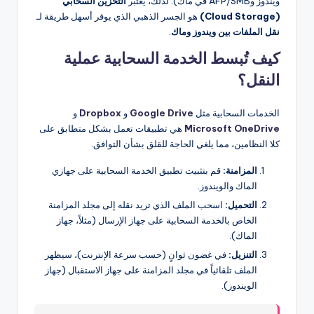
ويندوز وAFP/SMB في ماك). لذلك، يُعتبر
التخزين السحابي
(Cloud Storage)
هو الجسر الذهبي الذي يوفر أسهل طريقة لـ
نقل الملفات بين ويندوز وماك
.
كيف تُبسط الخدمة السحابية عملية
النقل؟
الخدمات السحابية مثل
Google Drive
و
Dropbox
و
Microsoft OneDrive
هي تطبيقات تعمل بشكل متطابق على
كلا النظامين، مما يلغي الحاجة للقلق بشأن التوافق.
المزامنة:
قم بتثبيت تطبيق الخدمة السحابية على جهازي
الماك والويندوز.
التحميل:
اسحب الملف الذي تريد نقله إلى مجلد المزامنة
الخاص بالخدمة السحابية على جهاز الإرسال (مثلاً، جهاز
الماك).
التنزيل:
في غضون ثوانٍ (حسب سرعة الإنترنت)، سيظهر
الملف تلقائياً في مجلد المزامنة على جهاز الاستقبال (جهاز
الويندوز).