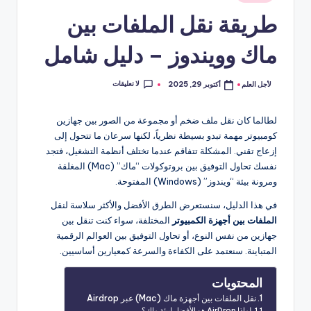
في
طريقة نقل الملفات بين
ماك وويندوز – دليل شامل
لا تعليقات
لأجل العلم
أكتوبر 29, 2025
تمّ
النشر
بواسطة
لطالما كان نقل ملف ضخم أو مجموعة من الصور بين جهازين
كومبيوتر مهمة تبدو بسيطة نظرياً، لكنها سرعان ما تتحول إلى
إزعاج تقني. المشكلة تتفاقم عندما تختلف أنظمة التشغيل، فتجد
نفسك تحاول التوفيق بين بروتوكولات “ماك” (Mac) المغلقة
ومرونة بيئة “ويندوز” (Windows) المفتوحة.
في هذا الدليل، سنستعرض الطرق الأفضل والأكثر سلاسة لنقل
الملفات بين أجهزة الكمبيوتر
المختلفة، سواء كنت تنقل بين
جهازين من نفس النوع، أو تحاول التوفيق بين العوالم الرقمية
المتباينة. سنعتمد على الكفاءة والسرعة كمعيارين أساسيين.
المحتويات
نقل الملفات بين أجهزة ماك (Mac) عبر Airdrop
لماذا AirDrop هو الأفضل لبيئة ماك؟