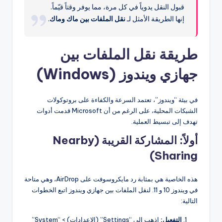
قبول النقل يدوياً في كل مرة، مما يوفر وقتاً قيّماً.
إنها الطريقة الأمثل لـ
نقل الملفات بين ماك وماك
.
طريقة نقل الملفات بين
جهازي ويندوز (Windows)
في بيئة “ويندوز”، تعتمد السرعة والكفاءة على بروتوكولات
الشبكات المحلية، على الرغم من أن Microsoft قدمت أدوات
تهدف إلى تبسيط العملية.
أولاً: المشاركة القريبة (Nearby
Sharing)
هذه الخاصية هي بمثابة رد مايكروسوفت على AirDrop، وهي متاحة
في ويندوز 10 و 11. لنقل الملفات بين جهازي ويندوز اتبع الخطوات
التالية:
التفعيل:
اذهب إلى “Settings” (الإعدادات) > “System”