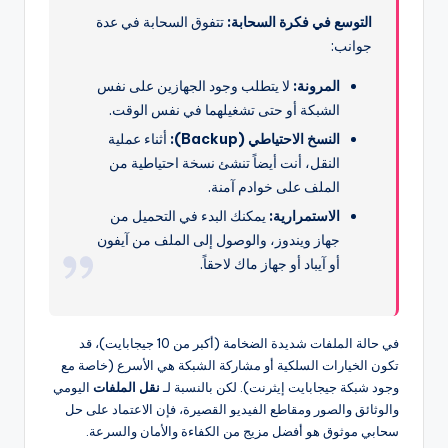
التوسع في فكرة السحابة:
تتفوق السحابة في عدة
جوانب:
المرونة:
لا يتطلب وجود الجهازين على نفس
الشبكة أو حتى تشغيلهما في نفس الوقت.
النسخ الاحتياطي (Backup):
أثناء عملية
النقل، أنت أيضاً تنشئ نسخة احتياطية من
الملف على خوادم آمنة.
الاستمرارية:
يمكنك البدء في التحميل من
جهاز ويندوز، والوصول إلى الملف من آيفون
أو آيباد أو جهاز ماك لاحقاً.
في حالة الملفات شديدة الضخامة (أكبر من 10 جيجابايت)، قد
تكون الخيارات السلكية أو مشاركة الشبكة هي الأسرع (خاصة مع
وجود شبكة جيجابايت إيثرنت). لكن بالنسبة لـ
نقل الملفات
اليومي
والوثائق والصور ومقاطع الفيديو القصيرة، فإن الاعتماد على حل
سحابي موثوق هو أفضل مزيج من الكفاءة والأمان والسرعة.