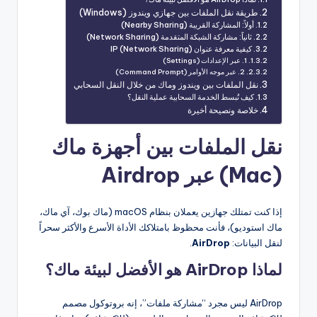
طريقة نقل الملفات بين جهازي ويندوز (Windows)
أولاً: المشاركة القريبة (Nearby Sharing)
ثانياً: مشاركة الشبكة المتقدمة (Network Sharing)
كيفية معرفة عنوان IP (Network Sharing)
1. عبر الإعدادات (Settings)
2. عبر موجه الأوامر (Command Prompt)
نقل الملفات بين ويندوز وماك من خلال النقل السحابي
كيف تُبسط الخدمة السحابية عملية النقل؟
خلاصة ونصيحة أخيرة
نقل الملفات بين أجهزة ماك
(Mac) عبر Airdrop
إذا كنت تمتلك جهازين يعملان بنظام macOS (ماك بوك، آي ماك،
ماك استوديو)، فأنت محظوظ بامتلاكك الأداة الأسرع والأكثر سحراً
لنقل البيانات:
AirDrop
.
لماذا AirDrop هو الأفضل لبيئة ماك؟
AirDrop ليس مجرد “مشاركة ملفات”، إنه بروتوكول مصمم