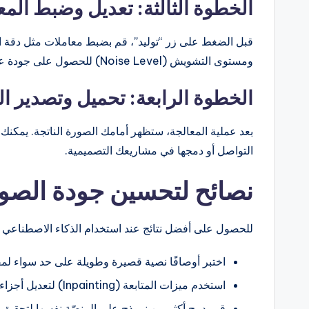
الخطوة الثالثة: تعديل وضبط المعا
ومستوى التشويش (Noise Level) للحصول على جودة عالية ومتناسقة مع احتياجاتك.
الخطوة الرابعة: تحميل وتصدير ا
التواصل أو دمجها في مشاريعك التصميمية.
نصائح لتحسين جودة الصور
للحصول على أفضل نتائج عند استخدام الذكاء الاصطناعي لتو
اختبر أوصافًا نصية قصيرة وطويلة على حد سواء لمقار
استخدم ميزات المتابعة (Inpainting) لتعديل أجزاء محددة داخل الصورة بعد التوليد.
قم بدمج أكثر من نموذج على المنصّة نفسها لتحقيق