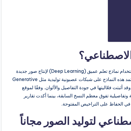
 الاصطناعي؟
يشير مفهوم توليد الصور بالذكاء الاصطناعي إلى عملية استخدام نماذج تعلم عميق (Deep Learning) لإنتاج صور جديدة
انطلاقًا من وصف نصي أو تعديلات على صورة موجودة. تعتمد هذه النماذج على شبكات عصبونية توليدية مثل Generative
Adversarial Networks (G) أو نماذج Diffusion، وقد أثبتت فعّاليتها في جودة التفاصيل والألوان. وفقًا لموقع
ثالث من DALL·E يحقق دقة لونية وتفاصيلية تفوق معظم النسخ السابقة، بينما أكدت تقارير
طناعي لتوليد الصور مجاناً