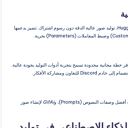
تتيح Stable Diffusion، المدعومة من مجتمع Hugging Face، توليد صور عالية الدقة دون رسوم اشتراك. تتميز بدعمها
ا مدفوعًا، فإنها توفر خطة مجانية محدودة تسمح بتجربة أدوات التوليد بجودة عالية.
تعاون ومشاركة الأفكار.
ل وصفات النصوص (Prompts)، و
GifAi
لإنشاء صور
ذكاء الاصطناعي في توليد