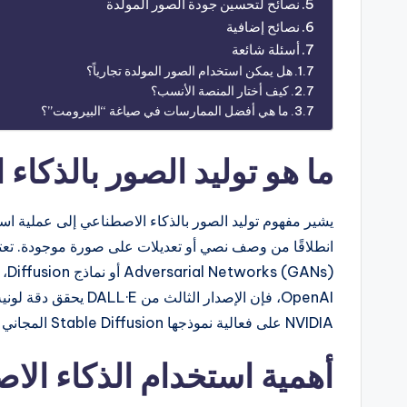
نصائح لتحسين جودة الصور المولدة
نصائح إضافية
أسئلة شائعة
هل يمكن استخدام الصور المولدة تجارياً؟
كيف أختار المنصة الأنسب؟
ما هي أفضل الممارسات في صياغة “البيرومت”؟
ما هو توليد الصور بالذكاء
ANs
OpenAI، فإن الإصدار ال
NVIDIA على فعالية نموذجها Stable Diffusion المجاني في الحفاظ على التراخيص المفتوحة.
أهمية استخدام الذكاء الاص