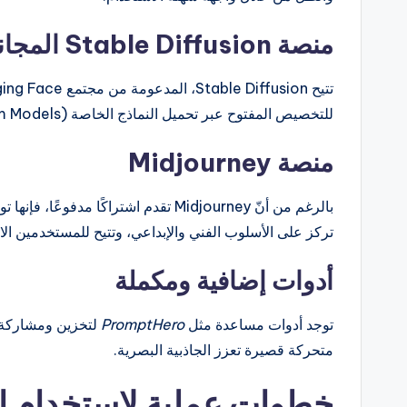
منصة Stable Diffusion المجانية
للتخصيص المفتوح عبر تحميل النماذج الخاصة (Custom Models) وضبط المعاملات (Parameters) بحرية.
منصة Midjourney
بالرغم من أنّ Midjourney تقدم اشتراكً
تركز على الأسلوب الفني والإبداعي، وتتيح للمستخدمين الانضمام إلى خادم Discord لل
أدوات إضافية ومكملة
توجد أدوات مساعدة مثل
PromptHero
لتخزين ومشاركة أفض
متحركة قصيرة تعزز الجاذبية البصرية.
خطوات عملية لاستخدام ال