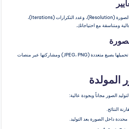
يير
قبل الضغط على زر “توليد”، قم بضبط معاملات مثل دقة الصورة (Resolution)، وعدد التكرارات (Iterations)،
لصورة
بعد عملية المعالجة، ستظهر أمامك الصورة الناتجة. يمكنك تحميلها بصيغ متعددة (JPEG، PNG) ومشاركتها عبر منصات
 المولدة
ليد الصور مجاناً وبجودة عالية:
نة النتائج.
 مزيج بصري فريد.