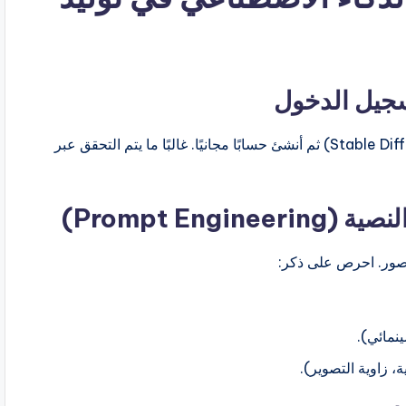
سجيل الدخول
ابدأ بزيارة موقع المنصة المختارة (مثل OpenAI أو Stable Diffusion) ثم أنشئ حسابًا مجانيًا. غالبًا ما يتم التحقق عبر
Prompt Eng)
لصور. احرص على ذكر:
نمائي).
، زاوية التصوير).