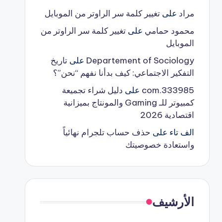
مراد
على
تغيير كلمة سر الراوتر من الموبايل
محمود حمامي
على
تغيير كلمة سر الراوتر من
الموبايل
Departement of Sociology
على
تاريخ
التفكير الاجتماعي: كيف بدأنا نفهم “نحن”؟
333985.com
على
دليل شراء تجميعة
كمبيوتر للـ Gaming والمونتاج بميزانية
اقتصادية 2026
الف تاء
على
حذف حساب تلجرام نهائياً
واستعادة خصوصيتك
الأرشيف