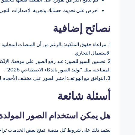
احرص على تحديث حسابك وتجربة الإصدارات التجريبية beta للاستفادة من الميزات الج
نصائح إضافية
1. مراعاة حقوق الملكية: بالرغم من أن المنصات المجانية
الاستعمال التجاري.
المفتاحية مثل “توليد الصور بالذكاء الاصطناعي 2026”.
3. التوافق مع الهواتف: اختبر الصور على مختلف الأحجام للتأكد من وضوح التفاصيل في الشاشات الصغيرة.
أسئلة شائعة
هل يمكن استخدام الصور المولدة ت
يعتمد ذلك على شروط كل منصة. تمنح بعض الخدمات تراخي