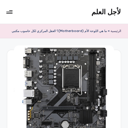
لأجل العلم
لتجاوز
لى
لأجل
لمحتوى
العلم
الرئيسية
»
ما هي اللوحة الأم (Motherboard)؟ العقل المركزي لكل حاسوب مكتبي
موقع
يهتم
بأخبار
التقنية
في
العالم