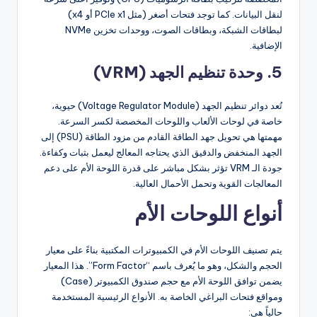
لنقل البيانات. كما توجد فتحات أصغر (مثل PCIe x1 أو x4)
لبطاقات الشبكة، وبطاقات الصوت، ووحدات تخزين NVMe
الإضافية.
5. وحدة تنظيم الجهد (VRM)
تُعد دوائر تنظيم الجهد (Voltage Regulator Module) حيوية،
خاصة في لوحات الألعاب واللوحات المخصصة لكسر السرعة.
مهمتها هي تحويل جهد الطاقة القادم من مزود الطاقة (PSU) إلى
الجهد المنخفض والدقيق الذي يحتاجه المعالج ليعمل بثبات وكفاءة.
جودة الـ VRM تؤثر بشكل مباشر على قدرة اللوحة الأم على دعم
المعالجات القوية وتحمل الأحمال العالية.
أنواع اللوحات الأم
يتم تصنيف اللوحات الأم في الكمبيوترات المكتبية بناءً على معيار
الحجم والشكل، وهو ما يُعرف باسم “Form Factor”. هذا المعيار
يضمن توافق اللوحة الأم مع حجم صندوق الكمبيوتر (Case)
ومواقع فتحات البراغي الخاصة به. الأنواع الرئيسية المستخدمة
حالياً هي: