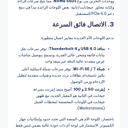
ووحدات التخزين من نوع
NVMe SSDs
، مما يتيح سرعات قراءة
وكتابة تتجاوز
جيجابايت/ثانية. بعض اللوحات الرائدة تبدأ في دمج
دعم PCIe 6.0 للمستقبل.
3. الاتصال فائق السرعة
تدعم اللوحات الأم الجديدة معايير اتصال متطورة:
منافذ USB 4.0 و Thunderbolt 4:
توفر سرعات نقل
بيانات فائقة وشحن عالي القدرة، وتسمح بتوصيل شاشات
عرض متعددة عالية الدقة عبر منفذ واحد.
شبكة Wi-Fi 6E / 7:
توفر سرعات شبكة لاسلكية أعلى
بكثير باستخدام نطاقات تردد جديدة وتقنيات متقدمة لتقليل
الازدحام وزمن الوصول.
إيثرنت 2.5G و 10G:
أصبح منفذ إيثرنت بسرعة
جيجابت في الثانية هو المعيار الجديد، مع ظهور
جيجابت في اللوحات المخصصة لمحطات العمل
(Workstations).
باختصار، اللوحة الأم هي المنصة التي تحدد حدود وإمكانيات جهاز
الكمبيوتر. الاستثمار في لوحة أم ذات جودة عالية يضمن ليس فقط