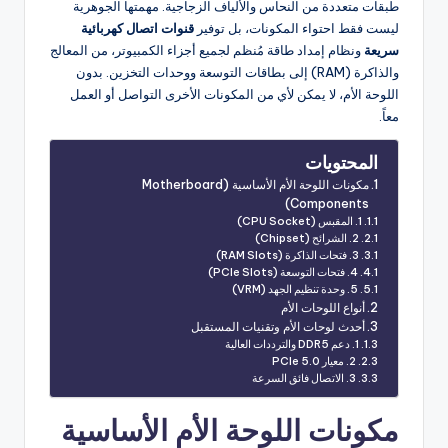
طبقات متعددة من النحاس والألياف الزجاجية. مهمتها الجوهرية
ليست فقط احتواء المكونات، بل توفير
قنوات اتصال كهربائية
سريعة
ونظام إمداد طاقة مُنظم لجميع أجزاء الكمبيوتر، من المعالج
والذاكرة (RAM) إلى بطاقات التوسعة ووحدات التخزين. بدون
اللوحة الأم، لا يمكن لأي من المكونات الأخرى التواصل أو العمل
معاً.
المحتويات
مكونات اللوحة الأم الأساسية (Motherboard
Components)
1. المقبس (CPU Socket)
2. الشرائح (Chipset)
3. فتحات الذاكرة (RAM Slots)
4. فتحات التوسعة (PCIe Slots)
5. وحدة تنظيم الجهد (VRM)
أنواع اللوحات الأم
أحدث لوحات الأم وتقنيات المستقبل
1. دعم DDR5 والترددات العالية
2. معيار PCIe 5.0
3. الاتصال فائق السرعة
مكونات اللوحة الأم الأساسية