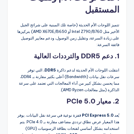
المستقبل
تتميز اللوحات الأم الحديثة (خاصة تلك المبنية على شرائح الجيل
الأخير مثل Intel Z790/B760 أو AMD X670E/B650) بتركيزها
على زيادة السرعة، وتقليل زمن الوصول، ودعم معايير التوصيل
فائقة السرعة:
1. دعم DDR5 والترددات العالية
انتقلت اللوحات الأم الحديثة لدعم ذاكرة
DDR5
، التي توفر
سرعات نقل بيانات (Bandwidth) أعلى بكثير مقارنة بـ DDR4،
مما يحسن بشكل كبير من أداء المعالجات التي تعتمد على سرعة
الذاكرة (مثل معالجات AMD Ryzen).
2. معيار PCIe 5.0
يُعد
PCI Express 5.0
قفزة نوعية في سرعة نقل البيانات. يوفر
هذا المعيار عرض نطاق ترددي مضاعف مقارنة بـ PCIe 4.0. يتم
استخدامه بشكل أساسي لفتحات بطاقة الرسوميات (GPU)