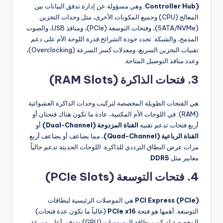
Controller Hub)
. وهي مسؤولة عن إدارة تدفق البيانات بين
المعالج (CPU) وجميع المكونات الأخرى، مثل وحدات التخزين
(SATA/NVMe)، وفتحات التوسعة (PCIe)، ومنافذ USB، والصوت
المدمج، والشبكة. تحدد جودة الشرائح قدرة اللوحة الأم على دعم
تقنيات التخزين السريع، ومعدلات كسر السرعة (Overclocking)،
وعدد منافذ التوصيل المتاحة.
3. فتحات الذاكرة (RAM Slots)
هي الفتحات الطويلة المخصصة لتركيب وحدات الذاكرة العشوائية
(RAM). في اللوحات الأم المكتبية، عادة ما تكون هناك فتحتان أو
أربع فتحات تدعم تقنية
القناة المزدوجة (Dual-Channel)
أو
القناة الرباعية (Quad-Channel)
، مما يضاعف أو يضاعف أربع
مرات عرض النطاق الترددي للذاكرة. اللوحات الحديثة تدعم حالياً
معايير مثل
DDR5
.
4. فتحات التوسعة (PCIe Slots)
PCI Express (PCIe)
هي الموصلات الرئيسية لبطاقات
التوسعة. أهمها هو فتحة
PCIe x16
(غالباً ما تكون عدة فتحات)
المخصصة لتركيب بطاقة الرسوميات (GPU) وتوفير أعلى سرعة