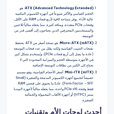
ATX (Advanced Technology Extended):
هو
الحجم القياسي والأكثر شيوعاً في أجهزة الكمبيوتر المكتبية
عالية الأداء. يوفر مساحة كافية لأربع فتحات RAM على الأقل،
وفتحات PCIe متعددة، ومنافذ كثيرة، مما يجعله مثالياً للاعبين
والمستخدمين المحترفين الذين يحتاجون إلى أقصى قدر من
التوسعة.
Micro-ATX (mATX):
هو نسخة أصغر من ATX. يحتفظ
بفتحات التثبيت القياسية ولكنه يقلل من عدد فتحات التوسعة
(عادة ما يصل إلى أربع فتحات PCIe)، ويُستخدم بشكل كبير
في الأجهزة متوسطة الحجم والميزانية المحدودة التي لا
تحتاج إلى الكثير من بطاقات التوسعة الإضافية.
Mini-ITX (mITX):
أصغر الأحجام القياسية، وهو مصمم
خصيصاً لتجميع أجهزة الكمبيوتر المدمجة والصغيرة (Small
Form Factor – SFF). عادةً ما يحتوي على فتحتي RAM
فقط وفتحة PCIe x16 واحدة، مما يجعله مثالياً لأجهزة الميديا
سنتر (HTPC) أو أجهزة الألعاب المحمولة والجمالية
الصغيرة.
أحدث لوحات الأم وتقنيات