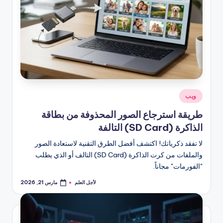
نُشر
ويب
في
طريقة استرجاع الصور المحذوفة من بطاقة
الذاكرة (SD Card) التالفة
لا تفقد ذكرياتك! اكتشف أفضل الطرق التقنية لاستعادة الصور
والملفات من كرت الذاكرة (SD Card) التالف أو الذي يطلب
"الفورمات" مجاناً.
لأجل العلم
مارس 21, 2026
تمّ
النشر
بواسطة