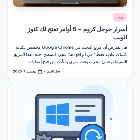
نُشر
ويب
في
أسرار جوجل كروم – 5 أوامر تفتح لك كنوز
الويب
هل تفترض أن مربع البحث في Google Chrome مخصص لكتابة
كلمات عادية فقط؟ في الواقع، هذا مجرد السطح. خلف هذا المربع
البسيط، يختبئ محرك بحث سري يمكّنك من فتح إعدادات…
لأجل العلم
ديسمبر 4, 2025
تمّ
النشر
بواسطة