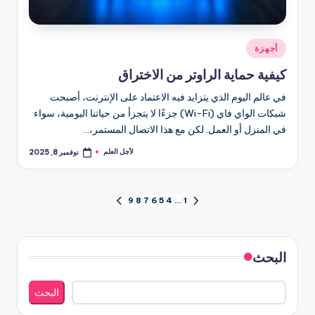
نُشر
أجهزة
في
كيفية حماية الراوتر من الاختراق
في عالم اليوم الذي يتزايد فيه الاعتماد على الإنترنت، أصبحت
شبكات الواي فاي (Wi-Fi) جزءًا لا يتجزأ من حياتنا اليومية، سواء
في المنزل أو العمل. لكن مع هذا الاتصال المستمر،…
لأجل العلم
نوفمبر 8, 2025
تمّ
النشر
بواسطة
تعدد
9
8
7
6
5
4
…
1
الصفحة
الصفحة
السابقة
التالية
صفحات
المقالات
البحث
البحث