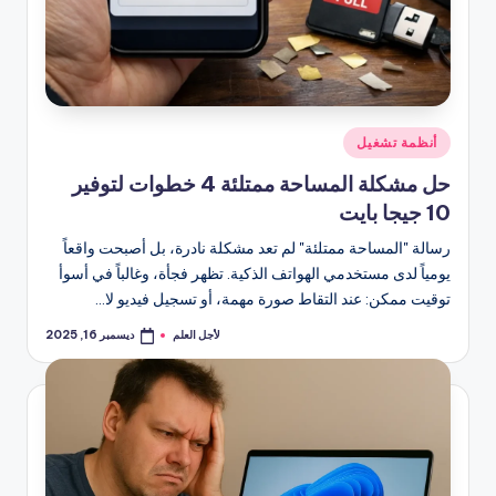
نُشر
أنظمة تشغيل
في
حل مشكلة المساحة ممتلئة 4 خطوات لتوفير
10 جيجا بايت
رسالة "المساحة ممتلئة" لم تعد مشكلة نادرة، بل أصبحت واقعاً
يومياً لدى مستخدمي الهواتف الذكية. تظهر فجأة، وغالباً في أسوأ
توقيت ممكن: عند التقاط صورة مهمة، أو تسجيل فيديو لا…
لأجل العلم
ديسمبر 16, 2025
تمّ
النشر
بواسطة