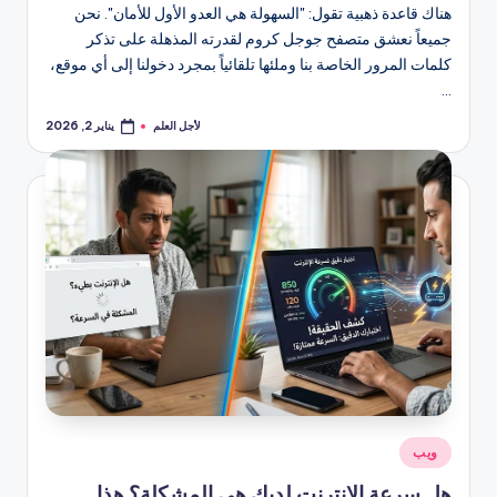
هناك قاعدة ذهبية تقول: "السهولة هي العدو الأول للأمان". نحن
جميعاً نعشق متصفح جوجل كروم لقدرته المذهلة على تذكر
كلمات المرور الخاصة بنا وملئها تلقائياً بمجرد دخولنا إلى أي موقع،
…
لأجل العلم
يناير 2, 2026
تمّ
النشر
بواسطة
نُشر
ويب
في
هل سرعة الإنترنت لديك هي المشكلة؟ هذا