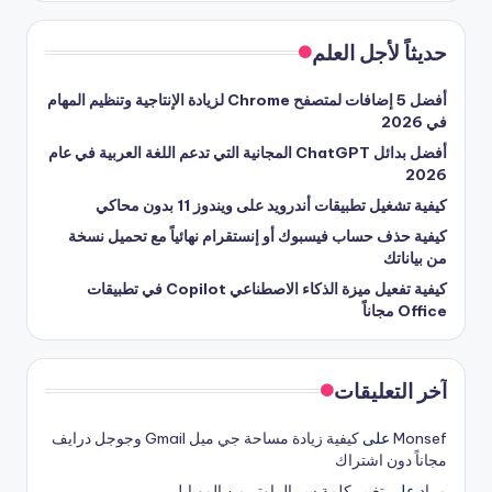
حديثاً لأجل العلم
أفضل 5 إضافات لمتصفح Chrome لزيادة الإنتاجية وتنظيم المهام
في 2026
أفضل بدائل ChatGPT المجانية التي تدعم اللغة العربية في عام
2026
كيفية تشغيل تطبيقات أندرويد على ويندوز 11 بدون محاكي
كيفية حذف حساب فيسبوك أو إنستقرام نهائياً مع تحميل نسخة
من بياناتك
كيفية تفعيل ميزة الذكاء الاصطناعي Copilot في تطبيقات
Office مجاناً
آخر التعليقات
Monsef
على
كيفية زيادة مساحة جي ميل Gmail وجوجل درايف
مجاناً دون اشتراك
مراد
على
تغيير كلمة سر الراوتر من الموبايل