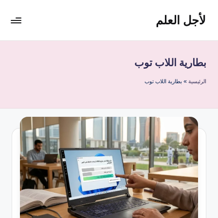
لأجل العلم
لتجاوز
لى
لأجل
لمحتوى
العلم
موقع
بطارية اللاب توب
يهتم
بأخبار
الرئيسية
»
بطارية اللاب توب
التقنية
في
العالم