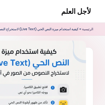
لأجل العلم
لتجاوز
لى
لأجل
لمحتوى
العلم
الرئيسية
»
كيفية استخدام ميزة النص الحي (Live Text) لاستخراج النصوص من الصور في آيفون
موقع
يهتم
بأخبار
التقنية
في
العالم