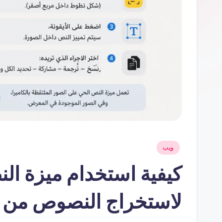
نُشر
ويب
في
لاستخراج النصوص من ا