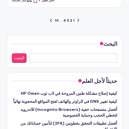
لأجل العلم
يوليو 23, 2026
تمّ
النشر
بواسطة
تعدد
10
…
4
3
2
1
الصفحة
الصفحة
السابقة
التالية
صفحات
المقالات
البحث
البحث
حديثاً لأجل العلم
كيفية إصلاح مشكلة طنين المروحة في لاب توب HP Omen
كيفية تغيير DNS في الراوتر والهاتف لفتح المواقع المحجوبة نهائياً
أفضل متصفحات خفية (Incognito Browsers) للاندرويد
لتخطي الحجب وحماية الخصوصية
أفضل تطبيقات التحقق بخطوتين (2FA) لتأمين حساباتك من