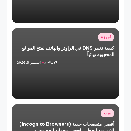
نُشر
أجهزة
في
كيفية تغيير DNS في الراوتر والهاتف لفتح المواقع
المحجوبة نهائياً
لأجل العلم
أغسطس 3, 2026
تمّ
النشر
بواسطة
نُشر
ويب
في
أفضل متصفحات خفية (Incognito Browsers)
للاندرويد لتخطي الحجب وحماية الخصوصية