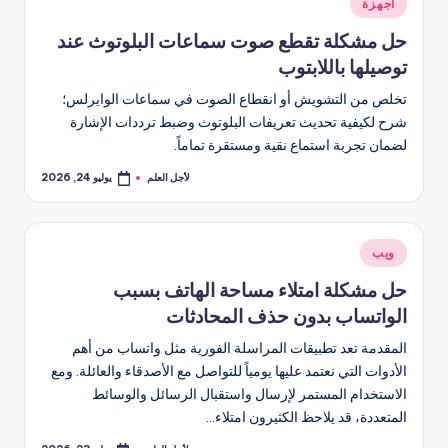
نُشر
أجهزة
في
حل مشكلة تقطع صوت سماعات البلوتوث عند
توصيلها باللابتوب
تخلص من التشويش أو انقطاع الصوت في سماعات الوايرلس؛
شرح لكيفية تحديث تعريفات البلوتوث وضبط ترددات الإشارة
لضمان تجربة استماع نقية ومستقرة تماماً.
لأجل العلم
يوليو 24, 2026
تمّ
النشر
بواسطة
نُشر
ويب
في
حل مشكلة امتلاء مساحة الهاتف بسبب
الواتساب بدون حذف المحادثات
المقدمة تعد تطبيقات المراسلة الفورية مثل واتساب من أهم
الأدوات التي نعتمد عليها يومياً للتواصل مع الأصدقاء والعائلة. ومع
الاستخدام المستمر لإرسال واستقبال الرسائل والوسائط
المتعددة، قد يلاحظ الكثيرون امتلاء…