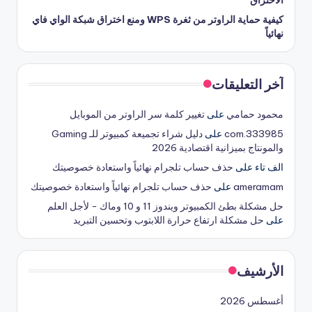
الاختراق
كيفية حماية الراوتر من ثغرة WPS ومنع اختراق شبكة الواي فاي
نهائياً
آخر التعليقات
محمود حمامي
على
تغيير كلمة سر الراوتر من الموبايل
333985.com
على
دليل شراء تجميعة كمبيوتر للـ Gaming
والمونتاج بميزانية اقتصادية 2026
الف تاء
على
حذف حساب تلجرام نهائياً واستعادة خصوصيتك
ameramam
على
حذف حساب تلجرام نهائياً واستعادة خصوصيتك
حل مشكلة بطئ الكمبيوتر ويندوز 11 و 10 وماك - لأجل العلم
على
حل مشكلة ارتفاع حرارة اللابتوب وتحسين التبريد
الأرشيف
أغسطس 2026