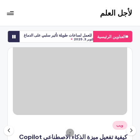
لأجل العلم
لتجاوز
لى
لأجل
لمحتوى
العلم
هل للعمل لساعات طويلة تأثير سلبي على الدماغ
أسس الصحة النفسية ل
العناوين الرئيسية
موقع
أكتوبر 3, 2025
أكتوبر 3, 2025
يهتم
بأخبار
التقنية
في
العالم
نُشر
ويب
في
كيفية تفعيل ميزة الذكاء الاصطناعي Copilot