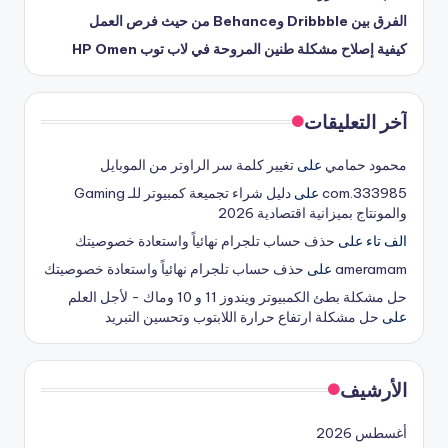
الفرق بين Dribbble وBehance من حيث فرص العمل
كيفية إصلاح مشكلة طنين المروحة في لاب توب HP Omen
آخر التعليقات
محمود حمامي
على
تغيير كلمة سر الراوتر من الموبايل
333985.com
على
دليل شراء تجميعة كمبيوتر للـ Gaming
والمونتاج بميزانية اقتصادية 2026
الف تاء
على
حذف حساب تلجرام نهائياً واستعادة خصوصيتك
ameramam
على
حذف حساب تلجرام نهائياً واستعادة خصوصيتك
حل مشكلة بطئ الكمبيوتر ويندوز 11 و 10 وماك - لأجل العلم
على
حل مشكلة ارتفاع حرارة اللابتوب وتحسين التبريد
الأرشيف
أغسطس 2026