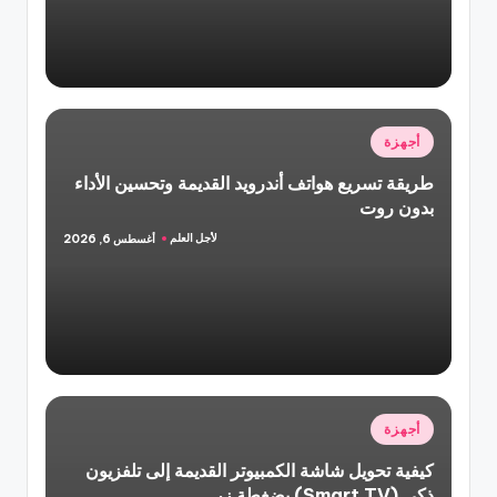
نُشر
أجهزة
في
طريقة تسريع هواتف أندرويد القديمة وتحسين الأداء
بدون روت
لأجل العلم
أغسطس 6, 2026
تمّ
النشر
بواسطة
نُشر
أجهزة
في
كيفية تحويل شاشة الكمبيوتر القديمة إلى تلفزيون
ذكي (Smart TV) بضغطة زر