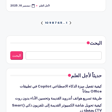
لأجل العلم
ديسمبر 16, 2025
تمّ
النشر
بواسطة
تعدد
10
9
8
7
6
5
…
1
الصفحة
الصفحة
السابقة
التالية
صفحات
المقالات
البحث
البحث
حديثاً لأجل العلم
كيفية تفعيل ميزة الذكاء الاصطناعي Copilot في تطبيقات
Office مجاناً
طريقة تسريع هواتف أندرويد القديمة وتحسين الأداء بدون روت
كيفية تحويل شاشة الكمبيوتر القديمة إلى تلفزيون ذكي (Smart
TV) بضغطة زر